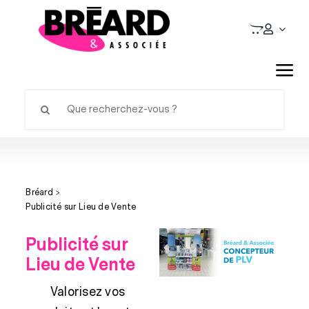
Passer
au
contenu
Tog
Rechercher:
Nav
L’avant salon
Stands d’exposition
Bréard
Matériel d’exposition
Publicité sur Lieu de Vente
Publicité sur
Publicité sur Lieu de Vente
Lieu de Vente
Valorisez vos
Signalétique