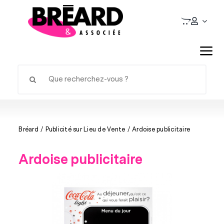
Passer
au
contenu
Tog
Rechercher:
Nav
L’avant salon
Stands d’exposition
Bréard
Publicité sur Lieu de Vente
Ardoise publicitaire
Matériel d’exposition
Ardoise publicitaire
Publicité sur Lieu de Vente
Signalétique