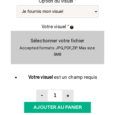
Option du visuel
*
Votre visuel
*
Sélectionner votre fichier
Accepted formats: JPG,PDF,ZIP. Max size:
5MB
Votre visuel
est un champ requis
quantité
de
AJOUTER AU PANIER
Stand