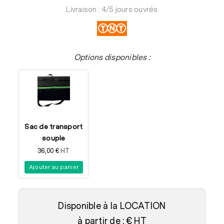
Livraison : 4/5 jours ouvrés
parapluie
2x3
Options disponibles :
Sac de transport
souple
36,00
€
HT
Ajouter au panier
Disponible à la LOCATION
à partir de : € HT